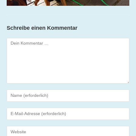
Schreibe einen Kommentar
Kommentar
Gib
deinen
Namen
Gib
oder
deine
Benutzernamen
E-
zum
Gib
Mail-
Kommentieren
deine
Adresse