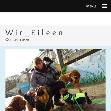
Menu
Zum
Inhalt
springen
Wir_Eileen
>
Wir_Eileen