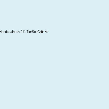
 Hundetrainerin §11 TierSchG🎓
📢