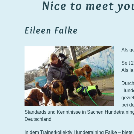
Nice to meet yo
Eileen Falke
Als g
Seit 
Als l
Durch
Hunde
gezie
bei d
Standards und Kenntnisse in Sachen Hundetraining
Deutschland.
In dem Trainerkollektiv Hundetraining Falke – bie