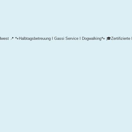
dwest 📍
🐾Halbtagsbetreuung I Gassi Service I Dogwalking🐾
🎓Zertifizierte